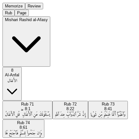
Memorize
Review
Rub
Page
Mishari Rashid al-Afasy
8
Al-Anfal
الأنفال
Rub
71
Rub
72
Rub
73
8:1
8:22
8:41
وَٱعْلَمُوٓا۟ أَنَّمَا غَنِمْتُم مِّن شَىْءٍۢ
إِنَّ شَرَّ ٱلدَّوَآبِّ عِندَ ٱللَّهِ
يَسْـَٔلُونَكَ عَنِ ٱلْأَنفَالِ ۖ قُلِ ٱلْأَنفَالُ
Rub
74
8:61
وَإِن جَنَحُوا۟ لِلسَّلْمِ فَٱجْنَحْ لَهَا