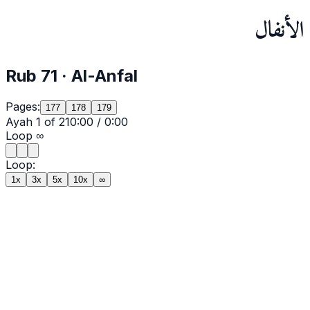
الأنفال
Rub
71
·
Al-Anfal
Pages:
177
178
179
Ayah
1
of
21
0:00
/
0:00
Loop
∞
Loop:
1x
3x
5x
10x
∞