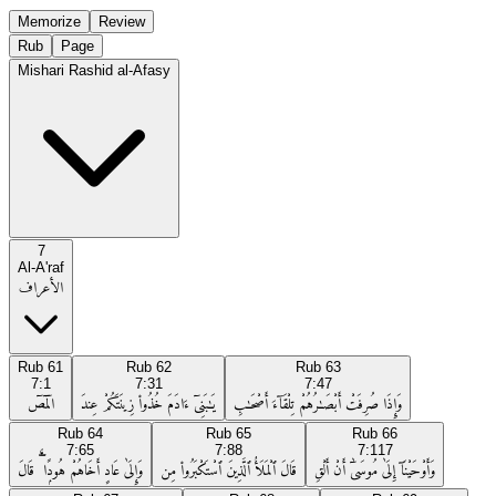
Memorize
Review
Rub
Page
Mishari Rashid al-Afasy
7
Al-A'raf
الأعراف
Rub
61
Rub
62
Rub
63
7:1
7:31
7:47
وَإِذَا صُرِفَتْ أَبْصَـٰرُهُمْ تِلْقَآءَ أَصْحَـٰبِ
يَـٰبَنِىٓ ءَادَمَ خُذُوا۟ زِينَتَكُمْ عِندَ
الٓمٓصٓ
Rub
64
Rub
65
Rub
66
7:65
7:88
7:117
وَأَوْحَيْنَآ إِلَىٰ مُوسَىٰٓ أَنْ أَلْقِ
قَالَ ٱلْمَلَأُ ٱلَّذِينَ ٱسْتَكْبَرُوا۟ مِن
وَإِلَىٰ عَادٍ أَخَاهُمْ هُودًۭا ۗ قَالَ