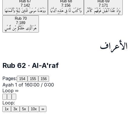
Rub
67
Rub
68
Rub
69
7:142
7:156
7:171
وَإِذْ نَتَقْنَا ٱلْجَبَلَ فَوْقَهُمْ كَأَنَّهُۥ
وَٱكْتُبْ لَنَا فِى هَـٰذِهِ ٱلدُّنْيَا
وَوَٰعَدْنَا مُوسَىٰ ثَلَـٰثِينَ لَيْلَةًۭ وَأَتْمَمْنَـٰهَا
Rub
70
7:189
هُوَ ٱلَّذِى خَلَقَكُم مِّن نَّفْسٍۢ
الأعراف
Rub
62
·
Al-A'raf
Pages:
154
155
156
Ayah
1
of
16
0:00
/
0:00
Loop
∞
Loop:
1x
3x
5x
10x
∞