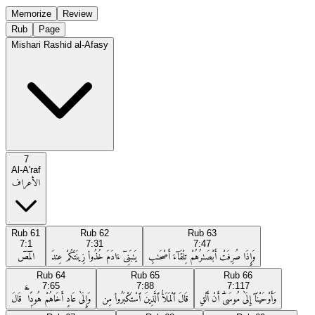
Memorize
Review
Rub
Page
Mishari Rashid al-Afasy
7
Al-A'raf
الأعراف
Rub
61
Rub
62
Rub
63
7:1
7:31
7:47
وَإِذَا صُرِفَتْ أَبْصَـٰرُهُمْ تِلْقَآءَ أَصْحَـٰبِ
يَـٰبَنِىٓ ءَادَمَ خُذُوا۟ زِينَتَكُمْ عِندَ
الٓمٓصٓ
Rub
64
Rub
65
Rub
66
7:65
7:88
7:117
وَأَوْحَيْنَآ إِلَىٰ مُوسَىٰٓ أَنْ أَلْقِ
قَالَ ٱلْمَلَأُ ٱلَّذِينَ ٱسْتَكْبَرُوا۟ مِن
وَإِلَىٰ عَادٍ أَخَاهُمْ هُودًۭا ۗ قَالَ