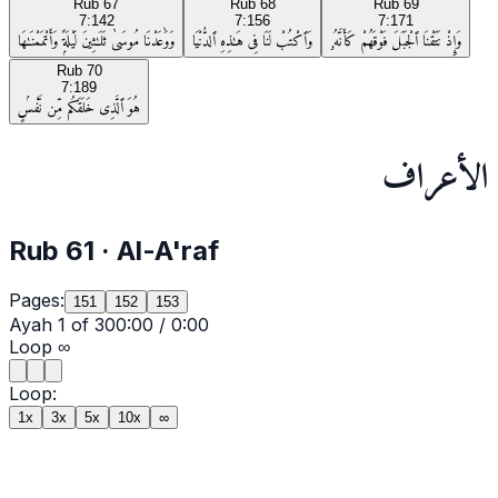
Rub
67
Rub
68
Rub
69
7:142
7:156
7:171
وَإِذْ نَتَقْنَا ٱلْجَبَلَ فَوْقَهُمْ كَأَنَّهُۥ
وَٱكْتُبْ لَنَا فِى هَـٰذِهِ ٱلدُّنْيَا
وَوَٰعَدْنَا مُوسَىٰ ثَلَـٰثِينَ لَيْلَةًۭ وَأَتْمَمْنَـٰهَا
Rub
70
7:189
هُوَ ٱلَّذِى خَلَقَكُم مِّن نَّفْسٍۢ
الأعراف
Rub
61
·
Al-A'raf
Pages:
151
152
153
Ayah
1
of
30
0:00
/
0:00
Loop
∞
Loop:
1x
3x
5x
10x
∞