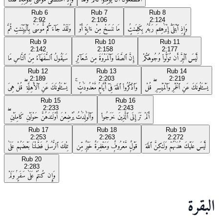
Rub
6
Rub
7
Rub
8
2:92
2:106
2:124
وَإِذِ ٱبْتَلَىٰٓ إِبْرَٰهِـۧمَ رَبُّهُۥ بِكَلِمَـٰتٍۢ
مَا نَنسَخْ مِنْ ءَايَةٍ أَوْ
وَلَقَدْ جَآءَكُم مُّوسَىٰ بِٱلْبَيِّنَـٰتِ ثُمَّ
Rub
9
Rub
10
Rub
11
2:142
2:158
2:177
لَّيْسَ ٱلْبِرَّ أَن تُوَلُّوا۟ وُجُوهَكُمْ
إِنَّ ٱلصَّفَا وَٱلْمَرْوَةَ مِن شَعَآئِرِ
سَيَقُولُ ٱلسُّفَهَآءُ مِنَ ٱلنَّاسِ مَا
Rub
12
Rub
13
Rub
14
2:189
2:203
2:219
يَسْـَٔلُونَكَ عَنِ ٱلْخَمْرِ وَٱلْمَيْسِرِ ۖ قُلْ
وَٱذْكُرُوا۟ ٱللَّهَ فِىٓ أَيَّامٍۢ مَّعْدُودَٰتٍۢ ۚ
يَسْـَٔلُونَكَ عَنِ ٱلْأَهِلَّةِ ۖ قُلْ هِىَ
Rub
15
Rub
16
2:233
2:243
أَلَمْ تَرَ إِلَى ٱلَّذِينَ خَرَجُوا۟
وَٱلْوَٰلِدَٰتُ يُرْضِعْنَ أَوْلَـٰدَهُنَّ حَوْلَيْنِ كَامِلَيْنِ ۖ
Rub
17
Rub
18
Rub
19
2:253
2:263
2:272
لَّيْسَ عَلَيْكَ هُدَىٰهُمْ وَلَـٰكِنَّ ٱللَّهَ
قَوْلٌۭ مَّعْرُوفٌۭ وَمَغْفِرَةٌ خَيْرٌۭ مِّن
تِلْكَ ٱلرُّسُلُ فَضَّلْنَا بَعْضَهُمْ عَلَىٰ
Rub
20
2:283
وَإِن كُنتُمْ عَلَىٰ سَفَرٍۢ وَلَمْ
البقرة