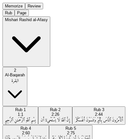
Memorize
Review
Rub
Page
Mishari Rashid al-Afasy
2
Al-Baqarah
البقرة
Rub
1
Rub
2
Rub
3
1:1
2:26
2:44
أَتَأْمُرُونَ ٱلنَّاسَ بِٱلْبِرِّ وَتَنسَوْنَ أَنفُسَكُمْ
إِنَّ ٱللَّهَ لَا يَسْتَحْىِۦٓ أَن
بِسْمِ ٱللَّهِ ٱلرَّحْمَـٰنِ ٱلرَّحِيمِ
Rub
4
Rub
5
2:60
2:75
أَفَتَطْمَعُونَ أَن يُؤْمِنُوا۟ لَكُمْ وَقَدْ
وَإِذِ ٱسْتَسْقَىٰ مُوسَىٰ لِقَوْمِهِۦ فَقُلْنَا