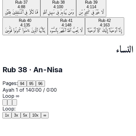
Rub
37
Rub
38
Rub
39
4:88
4:100
4:114
لَّا خَيْرَ فِى كَثِيرٍۢ مِّن
وَمَن يُهَاجِرْ فِى سَبِيلِ ٱللَّهِ
فَمَا لَكُمْ فِى ٱلْمُنَـٰفِقِينَ فِئَتَيْنِ
Rub
40
Rub
41
Rub
42
4:135
4:148
4:163
إِنَّآ أَوْحَيْنَآ إِلَيْكَ كَمَآ أَوْحَيْنَآ
لَّا يُحِبُّ ٱللَّهُ ٱلْجَهْرَ بِٱلسُّوٓءِ
يَـٰٓأَيُّهَا ٱلَّذِينَ ءَامَنُوا۟ كُونُوا۟ قَوَّٰمِينَ
النساء
Rub
38
·
An-Nisa
Pages:
94
95
96
Ayah
1
of
14
0:00
/
0:00
Loop
∞
Loop:
1x
3x
5x
10x
∞