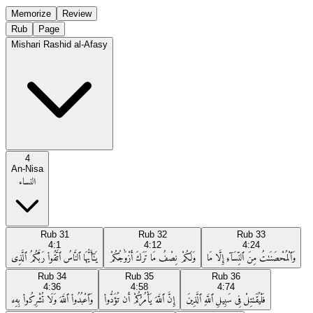
Memorize
Review
Rub
Page
Mishari Rashid al-Afasy
4
An-Nisa
النساء
Rub
31
Rub
32
Rub
33
4:1
4:12
4:24
وَٱلْمُحْصَنَـٰتُ مِنَ ٱلنِّسَآءِ إِلَّا مَا
وَلَكُمْ نِصْفُ مَا تَرَكَ أَزْوَٰجُكُمْ
يَـٰٓأَيُّهَا ٱلنَّاسُ ٱتَّقُوا۟ رَبَّكُمُ ٱلَّذِى
Rub
34
Rub
35
Rub
36
4:36
4:58
4:74
فَلْيُقَـٰتِلْ فِى سَبِيلِ ٱللَّهِ ٱلَّذِينَ
إِنَّ ٱللَّهَ يَأْمُرُكُمْ أَن تُؤَدُّوا۟
وَٱعْبُدُوا۟ ٱللَّهَ وَلَا تُشْرِكُوا۟ بِهِۦ