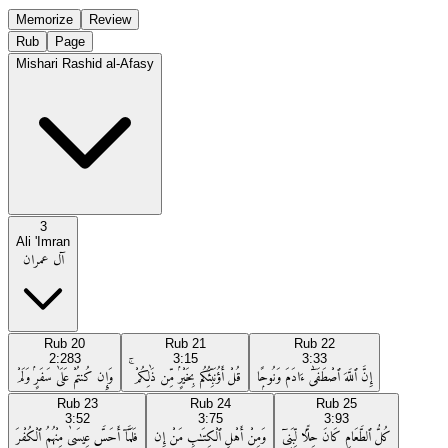
Memorize
Review
Rub
Page
Mishari Rashid al-Afasy
3
Ali 'Imran
آل عمران
Rub
20
Rub
21
Rub
22
2:283
3:15
3:33
إِنَّ ٱللَّهَ ٱصْطَفَىٰٓ ءَادَمَ وَنُوحًۭا
قُلْ أَؤُنَبِّئُكُم بِخَيْرٍۢ مِّن ذَٰلِكُمْ ۚ
وَإِن كُنتُمْ عَلَىٰ سَفَرٍۢ وَلَمْ
Rub
23
Rub
24
Rub
25
3:52
3:75
3:93
كُلُّ ٱلطَّعَامِ كَانَ حِلًّۭا لِّبَنِىٓ
وَمِنْ أَهْلِ ٱلْكِتَـٰبِ مَنْ إِن
فَلَمَّآ أَحَسَّ عِيسَىٰ مِنْهُمُ ٱلْكُفْرَ