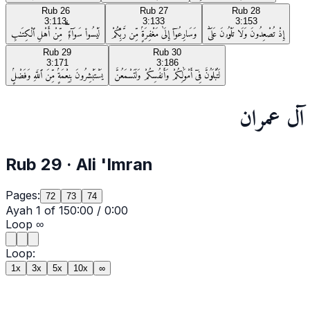
Rub
26
Rub
27
Rub
28
3:113
3:133
3:153
إِذْ تُصْعِدُونَ وَلَا تَلْوُۥنَ عَلَىٰٓ
وَسَارِعُوٓا۟ إِلَىٰ مَغْفِرَةٍۢ مِّن رَّبِّكُمْ
لَيْسُوا۟ سَوَآءًۭ ۗ مِّنْ أَهْلِ ٱلْكِتَـٰبِ
Rub
29
Rub
30
3:171
3:186
لَتُبْلَوُنَّ فِىٓ أَمْوَٰلِكُمْ وَأَنفُسِكُمْ وَلَتَسْمَعُنَّ
يَسْتَبْشِرُونَ بِنِعْمَةٍۢ مِّنَ ٱللَّهِ وَفَضْلٍۢ
آل عمران
Rub
29
·
Ali 'Imran
Pages:
72
73
74
Ayah
1
of
15
0:00
/
0:00
Loop
∞
Loop:
1x
3x
5x
10x
∞