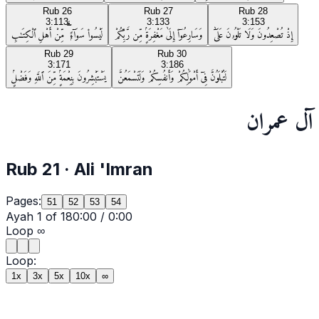
Rub
26
Rub
27
Rub
28
3:113
3:133
3:153
إِذْ تُصْعِدُونَ وَلَا تَلْوُۥنَ عَلَىٰٓ
وَسَارِعُوٓا۟ إِلَىٰ مَغْفِرَةٍۢ مِّن رَّبِّكُمْ
لَيْسُوا۟ سَوَآءًۭ ۗ مِّنْ أَهْلِ ٱلْكِتَـٰبِ
Rub
29
Rub
30
3:171
3:186
لَتُبْلَوُنَّ فِىٓ أَمْوَٰلِكُمْ وَأَنفُسِكُمْ وَلَتَسْمَعُنَّ
يَسْتَبْشِرُونَ بِنِعْمَةٍۢ مِّنَ ٱللَّهِ وَفَضْلٍۢ
آل عمران
Rub
21
·
Ali 'Imran
Pages:
51
52
53
54
Ayah
1
of
18
0:00
/
0:00
Loop
∞
Loop:
1x
3x
5x
10x
∞