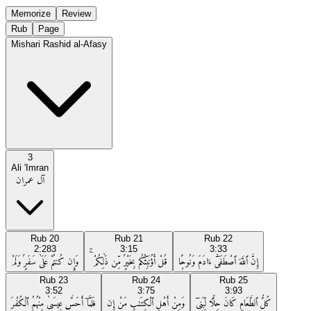
Memorize
Review
Rub
Page
Mishari Rashid al-Afasy
3
Ali 'Imran
آل عمران
Rub
20
Rub
21
Rub
22
2:283
3:15
3:33
إِنَّ ٱللَّهَ ٱصْطَفَىٰٓ ءَادَمَ وَنُوحًۭا
قُلْ أَؤُنَبِّئُكُم بِخَيْرٍۢ مِّن ذَٰلِكُمْ ۚ
وَإِن كُنتُمْ عَلَىٰ سَفَرٍۢ وَلَمْ
Rub
23
Rub
24
Rub
25
3:52
3:75
3:93
كُلُّ ٱلطَّعَامِ كَانَ حِلًّۭا لِّبَنِىٓ
وَمِنْ أَهْلِ ٱلْكِتَـٰبِ مَنْ إِن
فَلَمَّآ أَحَسَّ عِيسَىٰ مِنْهُمُ ٱلْكُفْرَ