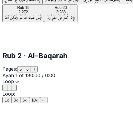
Rub
19
Rub
20
2:272
2:283
وَإِن كُنتُمْ عَلَىٰ سَفَرٍۢ وَلَمْ
لَّيْسَ عَلَيْكَ هُدَىٰهُمْ وَلَـٰكِنَّ ٱللَّهَ
Rub
2
·
Al-Baqarah
Pages:
5
6
7
Ayah
1
of
18
0:00
/
0:00
Loop
∞
Loop:
1x
3x
5x
10x
∞