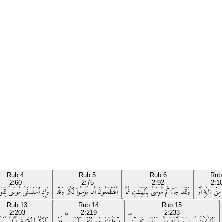
Rub
4
Rub
5
Rub
6
Ru
2:60
2:75
2:92
2:1
ِنْ ءَايَةٍ أَوْ
وَلَقَدْ جَآءَكُم مُّوسَىٰ بِٱلْبَيِّنَـٰتِ ثُمَّ
أَفَتَطْمَعُونَ أَن يُؤْمِنُوا۟ لَكُمْ وَقَدْ
وَإِذِ ٱسْتَسْقَىٰ مُوسَىٰ لِقَوْمِه
Rub
13
Rub
14
Rub
15
2:203
2:219
2:233
وَٱلْوَٰلِدَٰتُ يُرْضِعْنَ أَوْلَـٰدَهُنَّ حَوْلَيْنِ كَامِلَيْنِ ۖ
يَسْـَٔلُونَكَ عَنِ ٱلْخَمْرِ وَٱلْمَيْسِرِ ۖ قُلْ
وَٱذْكُرُوا۟ ٱللَّهَ فِىٓ أَيَّامٍۢ مَّعْ