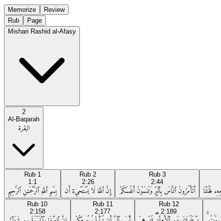
Memorize
Review
Rub
Page
Mishari Rashid al-Afasy
2
Al-Baqarah
البقرة
Rub
1
Rub
2
Rub
3
1:1
2:26
2:44
ِۦ فَقُلْنَا
أَتَأْمُرُونَ ٱلنَّاسَ بِٱلْبِرِّ وَتَنسَوْنَ أَنفُسَكُمْ
إِنَّ ٱللَّهَ لَا يَسْتَحْىِۦٓ أَن
بِسْمِ ٱللَّهِ ٱلرَّحْمَـٰنِ ٱلرَّحِيمِ
Rub
10
Rub
11
Rub
12
2:158
2:177
2:189
دُودَٰتٍۢ ۚ
يَسْـَٔلُونَكَ عَنِ ٱلْأَهِلَّةِ ۖ قُلْ هِىَ
لَّيْسَ ٱلْبِرَّ أَن تُوَلُّوا۟ وُجُوهَكُمْ
إِنَّ ٱلصَّفَا وَٱلْمَرْوَةَ مِن شَعَآئِرِ