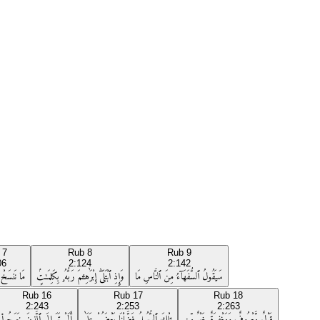
b
7
Rub
8
Rub
9
06
2:124
2:142
سَيَقُولُ ٱلسُّفَهَآءُ مِنَ ٱلنَّاسِ مَا
وَإِذِ ٱبْتَلَىٰٓ إِبْرَٰهِـۧمَ رَبُّهُۥ بِكَلِمَـٰتٍۢ
مَا نَنسَخْ م
Rub
16
Rub
17
Rub
18
2:243
2:253
2:263
قَوْلٌۭ مَّعْرُوفٌۭ وَمَغْفِرَةٌ خَيْرٌۭ مِّن
تِلْكَ ٱلرُّسُلُ فَضَّلْنَا بَعْضَهُمْ عَلَىٰ
أَلَمْ تَرَ إِلَى ٱلَّذِينَ خَرَجُوا۟