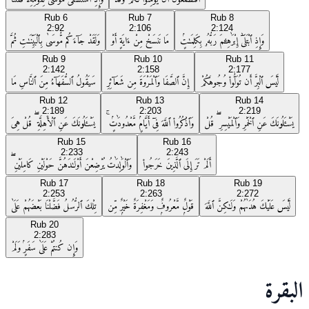
Rub
6
Rub
7
Rub
8
2:92
2:106
2:124
وَإِذِ ٱبْتَلَىٰٓ إِبْرَٰهِـۧمَ رَبُّهُۥ بِكَلِمَـٰتٍۢ
مَا نَنسَخْ مِنْ ءَايَةٍ أَوْ
وَلَقَدْ جَآءَكُم مُّوسَىٰ بِٱلْبَيِّنَـٰتِ ثُمَّ
Rub
9
Rub
10
Rub
11
2:142
2:158
2:177
لَّيْسَ ٱلْبِرَّ أَن تُوَلُّوا۟ وُجُوهَكُمْ
إِنَّ ٱلصَّفَا وَٱلْمَرْوَةَ مِن شَعَآئِرِ
سَيَقُولُ ٱلسُّفَهَآءُ مِنَ ٱلنَّاسِ مَا
Rub
12
Rub
13
Rub
14
2:189
2:203
2:219
يَسْـَٔلُونَكَ عَنِ ٱلْخَمْرِ وَٱلْمَيْسِرِ ۖ قُلْ
وَٱذْكُرُوا۟ ٱللَّهَ فِىٓ أَيَّامٍۢ مَّعْدُودَٰتٍۢ ۚ
يَسْـَٔلُونَكَ عَنِ ٱلْأَهِلَّةِ ۖ قُلْ هِىَ
Rub
15
Rub
16
2:233
2:243
أَلَمْ تَرَ إِلَى ٱلَّذِينَ خَرَجُوا۟
وَٱلْوَٰلِدَٰتُ يُرْضِعْنَ أَوْلَـٰدَهُنَّ حَوْلَيْنِ كَامِلَيْنِ ۖ
Rub
17
Rub
18
Rub
19
2:253
2:263
2:272
لَّيْسَ عَلَيْكَ هُدَىٰهُمْ وَلَـٰكِنَّ ٱللَّهَ
قَوْلٌۭ مَّعْرُوفٌۭ وَمَغْفِرَةٌ خَيْرٌۭ مِّن
تِلْكَ ٱلرُّسُلُ فَضَّلْنَا بَعْضَهُمْ عَلَىٰ
Rub
20
2:283
وَإِن كُنتُمْ عَلَىٰ سَفَرٍۢ وَلَمْ
البقرة