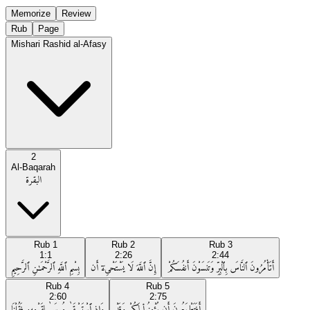
Memorize
Review
Rub
Page
Mishari Rashid al-Afasy
2
Al-Baqarah
البقرة
Rub
1
Rub
2
Rub
3
1:1
2:26
2:44
أَتَأْمُرُونَ ٱلنَّاسَ بِٱلْبِرِّ وَتَنسَوْنَ أَنفُسَكُمْ
إِنَّ ٱللَّهَ لَا يَسْتَحْىِۦٓ أَن
بِسْمِ ٱللَّهِ ٱلرَّحْمَـٰنِ ٱلرَّحِيمِ
Rub
4
Rub
5
2:60
2:75
أَفَتَطْمَعُونَ أَن يُؤْمِنُوا۟ لَكُمْ وَقَدْ
وَإِذِ ٱسْتَسْقَىٰ مُوسَىٰ لِقَوْمِهِۦ فَقُلْنَا