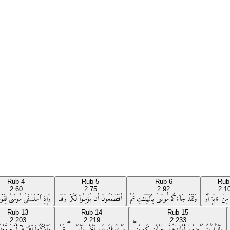
Rub
4
Rub
5
Rub
6
Ru
2:60
2:75
2:92
2:1
ِنْ ءَايَةٍ أَوْ
وَلَقَدْ جَآءَكُم مُّوسَىٰ بِٱلْبَيِّنَـٰتِ ثُمَّ
أَفَتَطْمَعُونَ أَن يُؤْمِنُوا۟ لَكُمْ وَقَدْ
وَإِذِ ٱسْتَسْقَىٰ مُوسَىٰ لِقَوْمِه
Rub
13
Rub
14
Rub
15
2:203
2:219
2:233
وَٱلْوَٰلِدَٰتُ يُرْضِعْنَ أَوْلَـٰدَهُنَّ حَوْلَيْنِ كَامِلَيْنِ ۖ
يَسْـَٔلُونَكَ عَنِ ٱلْخَمْرِ وَٱلْمَيْسِرِ ۖ قُلْ
وَٱذْكُرُوا۟ ٱللَّهَ فِىٓ أَيَّامٍۢ مَّعْ