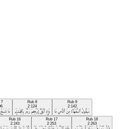
b
7
Rub
8
Rub
9
06
2:124
2:142
سَيَقُولُ ٱلسُّفَهَآءُ مِنَ ٱلنَّاسِ مَا
وَإِذِ ٱبْتَلَىٰٓ إِبْرَٰهِـۧمَ رَبُّهُۥ بِكَلِمَـٰتٍۢ
مَا نَنسَخْ م
Rub
16
Rub
17
Rub
18
2:243
2:253
2:263
قَوْلٌۭ مَّعْرُوفٌۭ وَمَغْفِرَةٌ خَيْرٌۭ مِّن
تِلْكَ ٱلرُّسُلُ فَضَّلْنَا بَعْضَهُمْ عَلَىٰ
أَلَمْ تَرَ إِلَى ٱلَّذِينَ خَرَجُوا۟