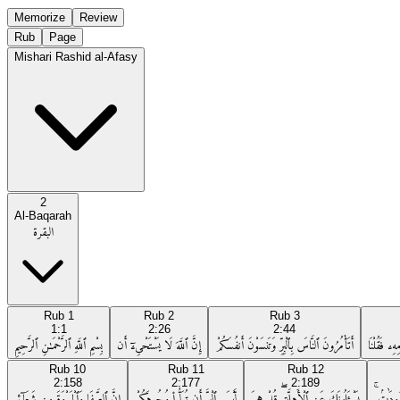
Memorize
Review
Rub
Page
Mishari Rashid al-Afasy
2
Al-Baqarah
البقرة
Rub
1
Rub
2
Rub
3
1:1
2:26
2:44
ِۦ فَقُلْنَا
أَتَأْمُرُونَ ٱلنَّاسَ بِٱلْبِرِّ وَتَنسَوْنَ أَنفُسَكُمْ
إِنَّ ٱللَّهَ لَا يَسْتَحْىِۦٓ أَن
بِسْمِ ٱللَّهِ ٱلرَّحْمَـٰنِ ٱلرَّحِيمِ
Rub
10
Rub
11
Rub
12
2:158
2:177
2:189
دُودَٰتٍۢ ۚ
يَسْـَٔلُونَكَ عَنِ ٱلْأَهِلَّةِ ۖ قُلْ هِىَ
لَّيْسَ ٱلْبِرَّ أَن تُوَلُّوا۟ وُجُوهَكُمْ
إِنَّ ٱلصَّفَا وَٱلْمَرْوَةَ مِن شَعَآئِرِ