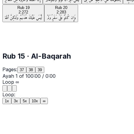
Rub
19
Rub
20
2:272
2:283
وَإِن كُنتُمْ عَلَىٰ سَفَرٍۢ وَلَمْ
لَّيْسَ عَلَيْكَ هُدَىٰهُمْ وَلَـٰكِنَّ ٱللَّهَ
Rub
15
·
Al-Baqarah
Pages:
37
38
39
Ayah
1
of
10
0:00
/
0:00
Loop
∞
Loop:
1x
3x
5x
10x
∞