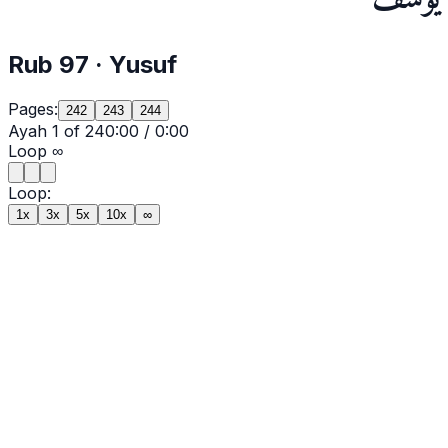
يوسف
Rub
97
·
Yusuf
Pages:
242
243
244
Ayah
1
of
24
0:00
/
0:00
Loop
∞
Loop:
1x
3x
5x
10x
∞