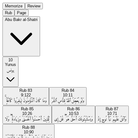
Memorize
Review
Rub
Page
Abu Bakr al-Shatri
10
Yunus
يونس
Rub
83
Rub
84
9:122
10:11
وَلَوْ يُعَجِّلُ ٱللَّهُ لِلنَّاسِ ٱلشَّرَّ
وَمَا كَانَ ٱلْمُؤْمِنُونَ لِيَنفِرُوا۟ كَآفَّةًۭ ۚ
Rub
85
Rub
86
Rub
87
10:26
10:53
10:71
وَٱتْلُ عَلَيْهِمْ نَبَأَ نُوحٍ إِذْ
وَيَسْتَنۢبِـُٔونَكَ أَحَقٌّ هُوَ ۖ قُلْ إِى
لِّلَّذِينَ أَحْسَنُوا۟ ٱلْحُسْنَىٰ وَزِيَادَةٌۭ ۖ وَلَا
Rub
88
10:90
وَجَـٰوَزْنَا بِبَنِىٓ إِسْرَٰٓءِيلَ ٱلْبَحْرَ فَأَتْبَعَهُمْ