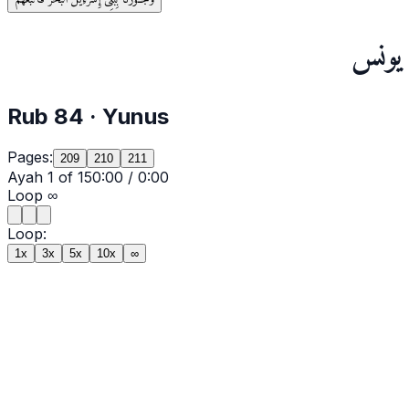
يونس
Rub
84
·
Yunus
Pages:
209
210
211
Ayah
1
of
15
0:00
/
0:00
Loop
∞
Loop:
1x
3x
5x
10x
∞