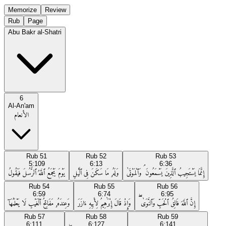
Memorize
Review
Rub
Page
Abu Bakr al-Shatri
6
Al-An'am
الأنعام
Rub
51
Rub
52
Rub
53
5:109
6:13
6:36
إِنَّمَا يَسْتَجِيبُ ٱلَّذِينَ يَسْمَعُونَ ۘ وَٱلْمَوْتَىٰ
وَلَهُۥ مَا سَكَنَ فِى ٱلَّيْلِ
يَوْمَ يَجْمَعُ ٱللَّهُ ٱلرُّسُلَ فَيَقُولُ
Rub
54
Rub
55
Rub
56
6:59
6:74
6:95
إِنَّ ٱللَّهَ فَالِقُ ٱلْحَبِّ وَٱلنَّوَىٰ ۖ
وَإِذْ قَالَ إِبْرَٰهِيمُ لِأَبِيهِ ءَازَرَ
وَعِندَهُۥ مَفَاتِحُ ٱلْغَيْبِ لَا يَعْلَمُهَآ
Rub
57
Rub
58
Rub
59
6:111
6:127
6:141