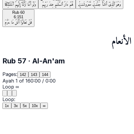
وَهُوَ ٱلَّذِىٓ أَنشَأَ جَنَّـٰتٍۢ مَّعْرُوشَـٰتٍۢ
لَهُمْ دَارُ ٱلسَّلَـٰمِ عِندَ رَبِّهِمْ ۖ
وَلَوْ أَنَّنَا نَزَّلْنَآ إِلَيْهِمُ ٱلْمَلَـٰٓئِكَةَ
Rub
60
6:151
قُلْ تَعَالَوْا۟ أَتْلُ مَا حَرَّمَ
الأنعام
Rub
57
·
Al-An'am
Pages:
142
143
144
Ayah
1
of
16
0:00
/
0:00
Loop
∞
Loop:
1x
3x
5x
10x
∞