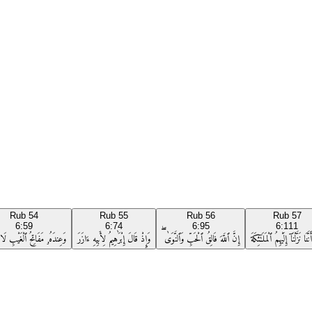
Rub
54
Rub
55
Rub
56
Rub
57
6:59
6:74
6:95
6:111
نَّنَا نَزَّلْنَآ إِلَيْهِمُ ٱلْمَلَـٰٓئِكَةَ
إِنَّ ٱللَّهَ فَالِقُ ٱلْحَبِّ وَٱلنَّوَىٰ ۖ
وَإِذْ قَالَ إِبْرَٰهِيمُ لِأَبِيهِ ءَازَرَ
وَعِندَهُۥ مَفَاتِحُ ٱلْغَيْبِ لَا يَ