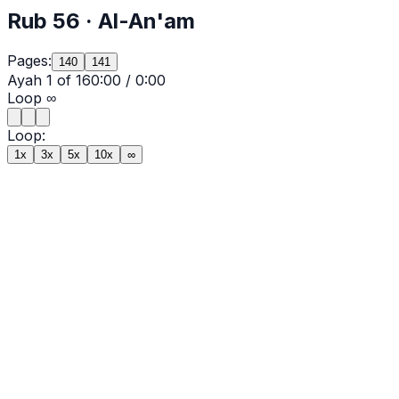
Rub
56
·
Al-An'am
Pages:
140
141
Ayah
1
of
16
0:00
/
0:00
Loop
∞
Loop:
1x
3x
5x
10x
∞