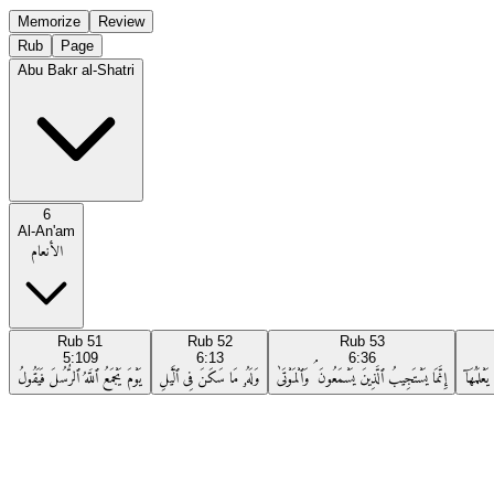
Memorize
Review
Rub
Page
Abu Bakr al-Shatri
6
Al-An'am
الأنعام
Rub
51
Rub
52
Rub
53
5:109
6:13
6:36
عْلَمُهَآ
إِنَّمَا يَسْتَجِيبُ ٱلَّذِينَ يَسْمَعُونَ ۘ وَٱلْمَوْتَىٰ
وَلَهُۥ مَا سَكَنَ فِى ٱلَّيْلِ
يَوْمَ يَجْمَعُ ٱللَّهُ ٱلرُّسُلَ فَيَقُولُ