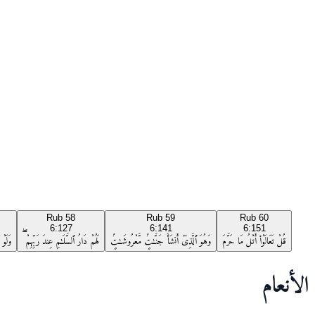
Rub
58
Rub
59
Rub
60
6:127
6:141
6:151
قُلْ تَعَالَوْا۟ أَتْلُ مَا حَرَّمَ
وَهُوَ ٱلَّذِىٓ أَنشَأَ جَنَّـٰتٍۢ مَّعْرُوشَـٰتٍۢ
لَهُمْ دَارُ ٱلسَّلَـٰمِ عِندَ رَبِّهِمْ ۖ
وَلَوْ أَ
الأنعام