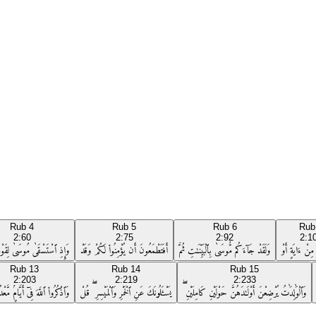
Rub
4
Rub
5
Rub
6
Ru
2:60
2:75
2:92
2:1
ِنْ ءَايَةٍ أَوْ
وَلَقَدْ جَآءَكُم مُّوسَىٰ بِٱلْبَيِّنَـٰتِ ثُمَّ
أَفَتَطْمَعُونَ أَن يُؤْمِنُوا۟ لَكُمْ وَقَدْ
وَإِذِ ٱسْتَسْقَىٰ مُوسَىٰ لِقَوْمِه
Rub
13
Rub
14
Rub
15
2:203
2:219
2:233
وَٱلْوَٰلِدَٰتُ يُرْضِعْنَ أَوْلَـٰدَهُنَّ حَوْلَيْنِ كَامِلَيْنِ ۖ
يَسْـَٔلُونَكَ عَنِ ٱلْخَمْرِ وَٱلْمَيْسِرِ ۖ قُلْ
وَٱذْكُرُوا۟ ٱللَّهَ فِىٓ أَيَّامٍۢ مَّعْ