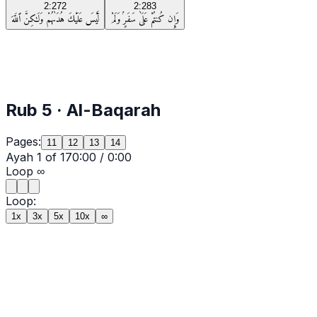
2:272
2:283
وَإِن كُنتُمْ عَلَىٰ سَفَرٍۢ وَلَمْ
لَّيْسَ عَلَيْكَ هُدَىٰهُمْ وَلَـٰكِنَّ ٱللَّهَ
Rub
5
·
Al-Baqarah
Pages:
11
12
13
14
Ayah
1
of
17
0:00
/
0:00
Loop
∞
Loop:
1x
3x
5x
10x
∞