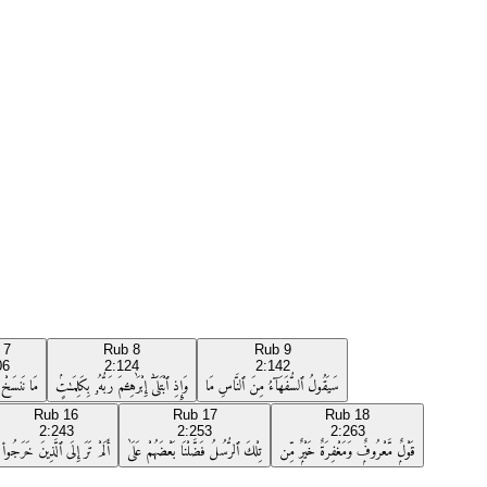
b
7
Rub
8
Rub
9
06
2:124
2:142
سَيَقُولُ ٱلسُّفَهَآءُ مِنَ ٱلنَّاسِ مَا
وَإِذِ ٱبْتَلَىٰٓ إِبْرَٰهِـۧمَ رَبُّهُۥ بِكَلِمَـٰتٍۢ
مَا نَنسَخْ م
Rub
16
Rub
17
Rub
18
2:243
2:253
2:263
قَوْلٌۭ مَّعْرُوفٌۭ وَمَغْفِرَةٌ خَيْرٌۭ مِّن
تِلْكَ ٱلرُّسُلُ فَضَّلْنَا بَعْضَهُمْ عَلَىٰ
أَلَمْ تَرَ إِلَى ٱلَّذِينَ خَرَجُوا۟