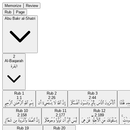
Memorize
Review
Rub
Page
Abu Bakr al-Shatri
2
Al-Baqarah
البقرة
Rub
1
Rub
2
Rub
3
1:1
2:26
2:44
ِۦ فَقُلْنَا
أَتَأْمُرُونَ ٱلنَّاسَ بِٱلْبِرِّ وَتَنسَوْنَ أَنفُسَكُمْ
إِنَّ ٱللَّهَ لَا يَسْتَحْىِۦٓ أَن
بِسْمِ ٱللَّهِ ٱلرَّحْمَـٰنِ ٱلرَّحِيمِ
Rub
10
Rub
11
Rub
12
2:158
2:177
2:189
دُودَٰتٍۢ ۚ
يَسْـَٔلُونَكَ عَنِ ٱلْأَهِلَّةِ ۖ قُلْ هِىَ
لَّيْسَ ٱلْبِرَّ أَن تُوَلُّوا۟ وُجُوهَكُمْ
إِنَّ ٱلصَّفَا وَٱلْمَرْوَةَ مِن شَعَآئِرِ
Rub
19
Rub
20