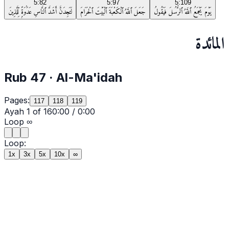
5:82
5:97
5:109
يَوْمَ يَجْمَعُ ٱللَّهُ ٱلرُّسُلَ فَيَقُولُ
جَعَلَ ٱللَّهُ ٱلْكَعْبَةَ ٱلْبَيْتَ ٱلْحَرَامَ
لَتَجِدَنَّ أَشَدَّ ٱلنَّاسِ عَدَٰوَةًۭ لِّلَّذِينَ
المائدة
Rub
47
·
Al-Ma'idah
Pages:
117
118
119
Ayah
1
of
16
0:00
/
0:00
Loop
∞
Loop:
1x
3x
5x
10x
∞