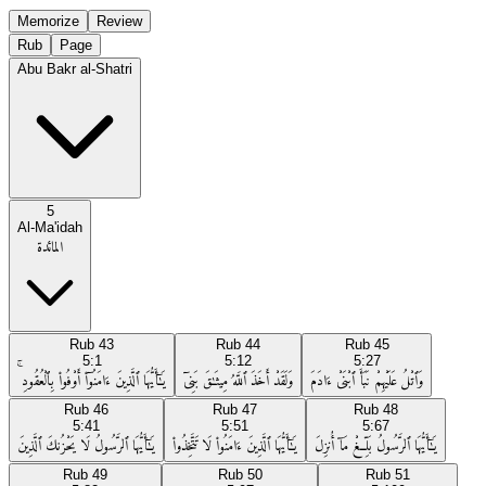
Memorize
Review
Rub
Page
Abu Bakr al-Shatri
5
Al-Ma'idah
المائدة
Rub
43
Rub
44
Rub
45
5:1
5:12
5:27
وَٱتْلُ عَلَيْهِمْ نَبَأَ ٱبْنَىْ ءَادَمَ
وَلَقَدْ أَخَذَ ٱللَّهُ مِيثَـٰقَ بَنِىٓ
يَـٰٓأَيُّهَا ٱلَّذِينَ ءَامَنُوٓا۟ أَوْفُوا۟ بِٱلْعُقُودِ ۚ
Rub
46
Rub
47
Rub
48
5:41
5:51
5:67
يَـٰٓأَيُّهَا ٱلرَّسُولُ بَلِّغْ مَآ أُنزِلَ
يَـٰٓأَيُّهَا ٱلَّذِينَ ءَامَنُوا۟ لَا تَتَّخِذُوا۟
يَـٰٓأَيُّهَا ٱلرَّسُولُ لَا يَحْزُنكَ ٱلَّذِينَ
Rub
49
Rub
50
Rub
51