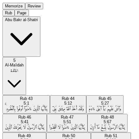
Memorize
Review
Rub
Page
Abu Bakr al-Shatri
5
Al-Ma'idah
المائدة
Rub
43
Rub
44
Rub
45
5:1
5:12
5:27
وَٱتْلُ عَلَيْهِمْ نَبَأَ ٱبْنَىْ ءَادَمَ
وَلَقَدْ أَخَذَ ٱللَّهُ مِيثَـٰقَ بَنِىٓ
يَـٰٓأَيُّهَا ٱلَّذِينَ ءَامَنُوٓا۟ أَوْفُوا۟ بِٱلْعُقُودِ ۚ
Rub
46
Rub
47
Rub
48
5:41
5:51
5:67
يَـٰٓأَيُّهَا ٱلرَّسُولُ بَلِّغْ مَآ أُنزِلَ
يَـٰٓأَيُّهَا ٱلَّذِينَ ءَامَنُوا۟ لَا تَتَّخِذُوا۟
يَـٰٓأَيُّهَا ٱلرَّسُولُ لَا يَحْزُنكَ ٱلَّذِينَ
Rub
49
Rub
50
Rub
51