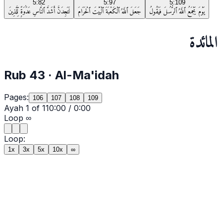
5:82
5:97
5:109
يَوْمَ يَجْمَعُ ٱللَّهُ ٱلرُّسُلَ فَيَقُولُ
جَعَلَ ٱللَّهُ ٱلْكَعْبَةَ ٱلْبَيْتَ ٱلْحَرَامَ
لَتَجِدَنَّ أَشَدَّ ٱلنَّاسِ عَدَٰوَةًۭ لِّلَّذِينَ
المائدة
Rub
43
·
Al-Ma'idah
Pages:
106
107
108
109
Ayah
1
of
11
0:00
/
0:00
Loop
∞
Loop:
1x
3x
5x
10x
∞