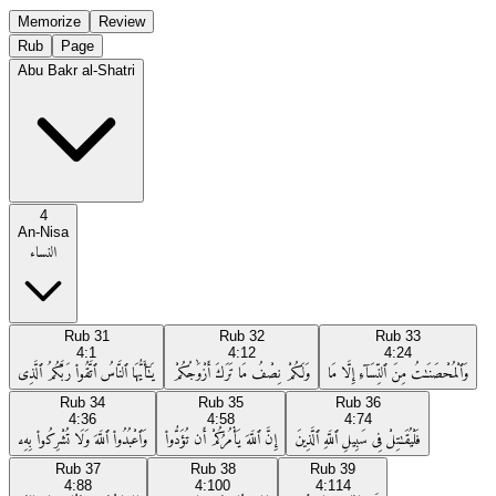
Memorize
Review
Rub
Page
Abu Bakr al-Shatri
4
An-Nisa
النساء
Rub
31
Rub
32
Rub
33
4:1
4:12
4:24
وَٱلْمُحْصَنَـٰتُ مِنَ ٱلنِّسَآءِ إِلَّا مَا
وَلَكُمْ نِصْفُ مَا تَرَكَ أَزْوَٰجُكُمْ
يَـٰٓأَيُّهَا ٱلنَّاسُ ٱتَّقُوا۟ رَبَّكُمُ ٱلَّذِى
Rub
34
Rub
35
Rub
36
4:36
4:58
4:74
فَلْيُقَـٰتِلْ فِى سَبِيلِ ٱللَّهِ ٱلَّذِينَ
إِنَّ ٱللَّهَ يَأْمُرُكُمْ أَن تُؤَدُّوا۟
وَٱعْبُدُوا۟ ٱللَّهَ وَلَا تُشْرِكُوا۟ بِهِۦ
Rub
37
Rub
38
Rub
39
4:88
4:100
4:114