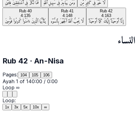
لَّا خَيْرَ فِى كَثِيرٍۢ مِّن
وَمَن يُهَاجِرْ فِى سَبِيلِ ٱللَّهِ
فَمَا لَكُمْ فِى ٱلْمُنَـٰفِقِينَ فِئَتَيْنِ
Rub
40
Rub
41
Rub
42
4:135
4:148
4:163
إِنَّآ أَوْحَيْنَآ إِلَيْكَ كَمَآ أَوْحَيْنَآ
لَّا يُحِبُّ ٱللَّهُ ٱلْجَهْرَ بِٱلسُّوٓءِ
يَـٰٓأَيُّهَا ٱلَّذِينَ ءَامَنُوا۟ كُونُوا۟ قَوَّٰمِينَ
النساء
Rub
42
·
An-Nisa
Pages:
104
105
106
Ayah
1
of
14
0:00
/
0:00
Loop
∞
Loop:
1x
3x
5x
10x
∞