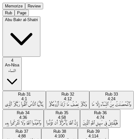
Memorize
Review
Rub
Page
Abu Bakr al-Shatri
4
An-Nisa
النساء
Rub
31
Rub
32
Rub
33
4:1
4:12
4:24
وَٱلْمُحْصَنَـٰتُ مِنَ ٱلنِّسَآءِ إِلَّا مَا
وَلَكُمْ نِصْفُ مَا تَرَكَ أَزْوَٰجُكُمْ
يَـٰٓأَيُّهَا ٱلنَّاسُ ٱتَّقُوا۟ رَبَّكُمُ ٱلَّذِى
Rub
34
Rub
35
Rub
36
4:36
4:58
4:74
فَلْيُقَـٰتِلْ فِى سَبِيلِ ٱللَّهِ ٱلَّذِينَ
إِنَّ ٱللَّهَ يَأْمُرُكُمْ أَن تُؤَدُّوا۟
وَٱعْبُدُوا۟ ٱللَّهَ وَلَا تُشْرِكُوا۟ بِهِۦ
Rub
37
Rub
38
Rub
39
4:88
4:100
4:114