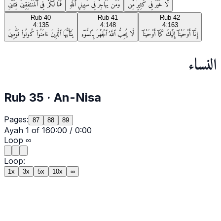
لَّا خَيْرَ فِى كَثِيرٍۢ مِّن
وَمَن يُهَاجِرْ فِى سَبِيلِ ٱللَّهِ
فَمَا لَكُمْ فِى ٱلْمُنَـٰفِقِينَ فِئَتَيْنِ
Rub
40
Rub
41
Rub
42
4:135
4:148
4:163
إِنَّآ أَوْحَيْنَآ إِلَيْكَ كَمَآ أَوْحَيْنَآ
لَّا يُحِبُّ ٱللَّهُ ٱلْجَهْرَ بِٱلسُّوٓءِ
يَـٰٓأَيُّهَا ٱلَّذِينَ ءَامَنُوا۟ كُونُوا۟ قَوَّٰمِينَ
النساء
Rub
35
·
An-Nisa
Pages:
87
88
89
Ayah
1
of
16
0:00
/
0:00
Loop
∞
Loop:
1x
3x
5x
10x
∞