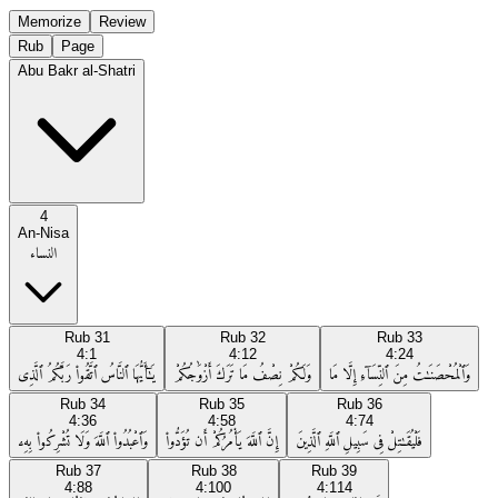
Memorize
Review
Rub
Page
Abu Bakr al-Shatri
4
An-Nisa
النساء
Rub
31
Rub
32
Rub
33
4:1
4:12
4:24
وَٱلْمُحْصَنَـٰتُ مِنَ ٱلنِّسَآءِ إِلَّا مَا
وَلَكُمْ نِصْفُ مَا تَرَكَ أَزْوَٰجُكُمْ
يَـٰٓأَيُّهَا ٱلنَّاسُ ٱتَّقُوا۟ رَبَّكُمُ ٱلَّذِى
Rub
34
Rub
35
Rub
36
4:36
4:58
4:74
فَلْيُقَـٰتِلْ فِى سَبِيلِ ٱللَّهِ ٱلَّذِينَ
إِنَّ ٱللَّهَ يَأْمُرُكُمْ أَن تُؤَدُّوا۟
وَٱعْبُدُوا۟ ٱللَّهَ وَلَا تُشْرِكُوا۟ بِهِۦ
Rub
37
Rub
38
Rub
39
4:88
4:100
4:114