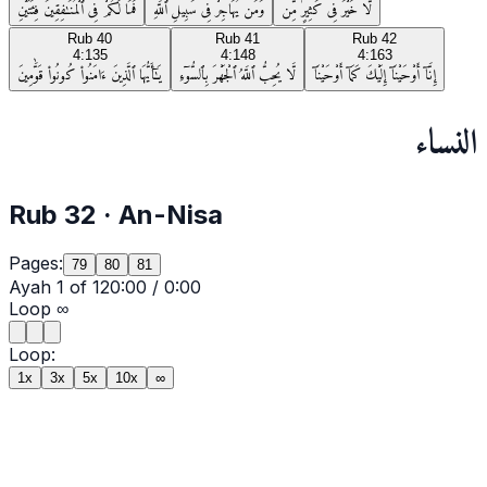
لَّا خَيْرَ فِى كَثِيرٍۢ مِّن
وَمَن يُهَاجِرْ فِى سَبِيلِ ٱللَّهِ
فَمَا لَكُمْ فِى ٱلْمُنَـٰفِقِينَ فِئَتَيْنِ
Rub
40
Rub
41
Rub
42
4:135
4:148
4:163
إِنَّآ أَوْحَيْنَآ إِلَيْكَ كَمَآ أَوْحَيْنَآ
لَّا يُحِبُّ ٱللَّهُ ٱلْجَهْرَ بِٱلسُّوٓءِ
يَـٰٓأَيُّهَا ٱلَّذِينَ ءَامَنُوا۟ كُونُوا۟ قَوَّٰمِينَ
النساء
Rub
32
·
An-Nisa
Pages:
79
80
81
Ayah
1
of
12
0:00
/
0:00
Loop
∞
Loop:
1x
3x
5x
10x
∞