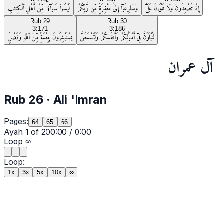
إِذْ تُصْعِدُونَ وَلَا تَلْوُۥنَ عَلَىٰٓ
وَسَارِعُوٓا۟ إِلَىٰ مَغْفِرَةٍۢ مِّن رَّبِّكُمْ
لَيْسُوا۟ سَوَآءًۭ ۗ مِّنْ أَهْلِ ٱلْكِتَـٰبِ
Rub
29
Rub
30
3:171
3:186
لَتُبْلَوُنَّ فِىٓ أَمْوَٰلِكُمْ وَأَنفُسِكُمْ وَلَتَسْمَعُنَّ
يَسْتَبْشِرُونَ بِنِعْمَةٍۢ مِّنَ ٱللَّهِ وَفَضْلٍۢ
آل عمران
Rub
26
·
Ali 'Imran
Pages:
64
65
66
Ayah
1
of
20
0:00
/
0:00
Loop
∞
Loop:
1x
3x
5x
10x
∞