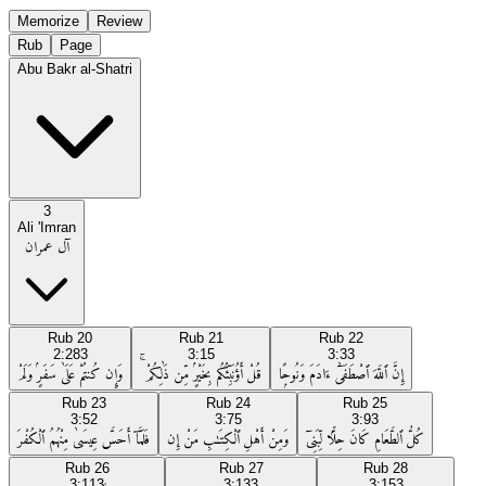
Memorize
Review
Rub
Page
Abu Bakr al-Shatri
3
Ali 'Imran
آل عمران
Rub
20
Rub
21
Rub
22
2:283
3:15
3:33
إِنَّ ٱللَّهَ ٱصْطَفَىٰٓ ءَادَمَ وَنُوحًۭا
قُلْ أَؤُنَبِّئُكُم بِخَيْرٍۢ مِّن ذَٰلِكُمْ ۚ
وَإِن كُنتُمْ عَلَىٰ سَفَرٍۢ وَلَمْ
Rub
23
Rub
24
Rub
25
3:52
3:75
3:93
كُلُّ ٱلطَّعَامِ كَانَ حِلًّۭا لِّبَنِىٓ
وَمِنْ أَهْلِ ٱلْكِتَـٰبِ مَنْ إِن
فَلَمَّآ أَحَسَّ عِيسَىٰ مِنْهُمُ ٱلْكُفْرَ
Rub
26
Rub
27
Rub
28
3:113
3:133
3:153