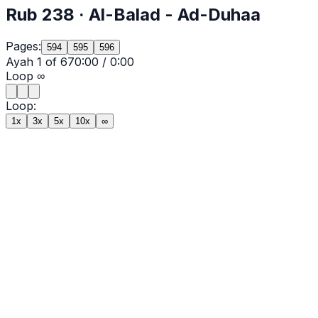
Rub
238
·
Al-Balad
- Ad-Duhaa
Pages:
594
595
596
Ayah
1
of
67
0:00
/
0:00
Loop
∞
Loop:
1x
3x
5x
10x
∞