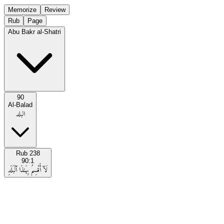
Memorize
Review
Rub
Page
Abu Bakr al-Shatri
90
Al-Balad
البلد
Rub
238
90:1
لَآ أُقْسِمُ بِهَـٰذَا ٱلْبَلَدِ