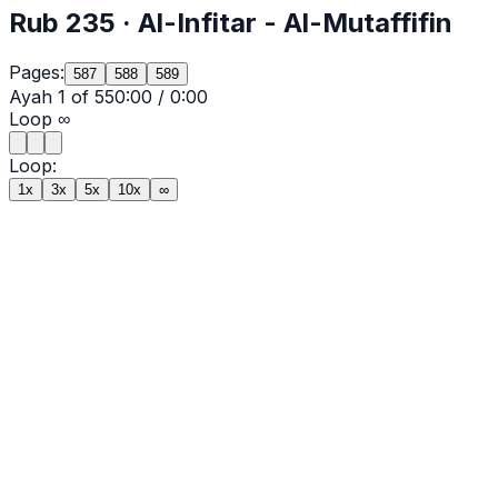
Rub
235
·
Al-Infitar
- Al-Mutaffifin
Pages:
587
588
589
Ayah
1
of
55
0:00
/
0:00
Loop
∞
Loop:
1x
3x
5x
10x
∞