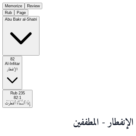
Memorize
Review
Rub
Page
Abu Bakr al-Shatri
82
Al-Infitar
الإنفطار
Rub
235
82:1
إِذَا ٱلسَّمَآءُ ٱنفَطَرَتْ
الإنفطار - المطففين