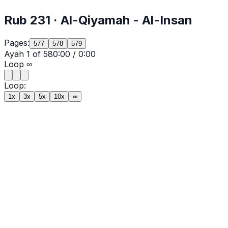
Rub
231
·
Al-Qiyamah
- Al-Insan
Pages:
577
578
579
Ayah
1
of
58
0:00
/
0:00
Loop
∞
Loop:
1x
3x
5x
10x
∞