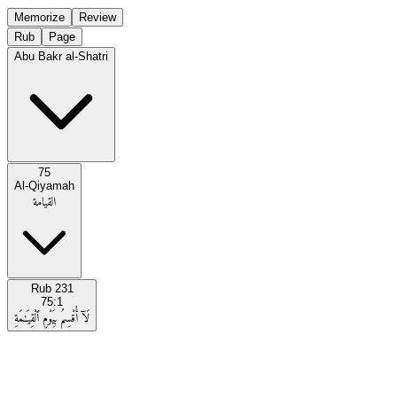
Memorize
Review
Rub
Page
Abu Bakr al-Shatri
75
Al-Qiyamah
القيامة
Rub
231
75:1
لَآ أُقْسِمُ بِيَوْمِ ٱلْقِيَـٰمَةِ