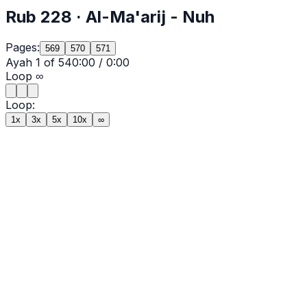
Rub
228
·
Al-Ma'arij
- Nuh
Pages:
569
570
571
Ayah
1
of
54
0:00
/
0:00
Loop
∞
Loop:
1x
3x
5x
10x
∞