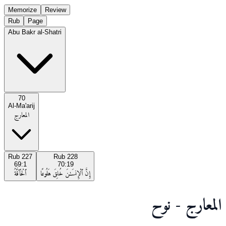
Memorize
Review
Rub
Page
Abu Bakr al-Shatri
70
Al-Ma'arij
المعارج
Rub
227
Rub
228
69:1
70:19
إِنَّ ٱلْإِنسَـٰنَ خُلِقَ هَلُوعًا
ٱلْحَآقَّةُ
المعارج - نوح