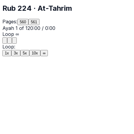
Rub
224
·
At-Tahrim
Pages:
560
561
Ayah
1
of
12
0:00
/
0:00
Loop
∞
Loop:
1x
3x
5x
10x
∞