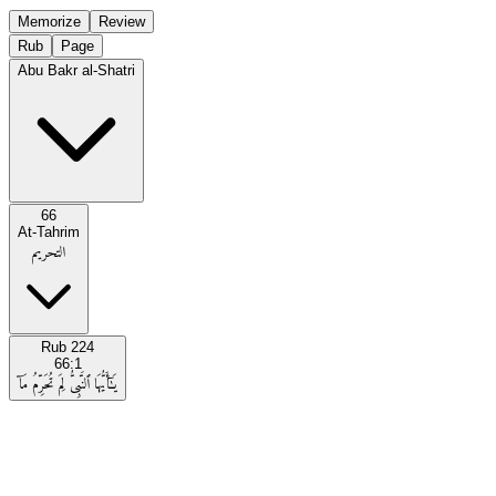
Memorize
Review
Rub
Page
Abu Bakr al-Shatri
66
At-Tahrim
التحريم
Rub
224
66:1
يَـٰٓأَيُّهَا ٱلنَّبِىُّ لِمَ تُحَرِّمُ مَآ