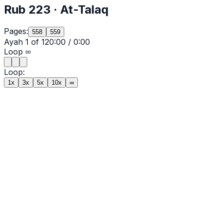
Rub
223
·
At-Talaq
Pages:
558
559
Ayah
1
of
12
0:00
/
0:00
Loop
∞
Loop:
1x
3x
5x
10x
∞