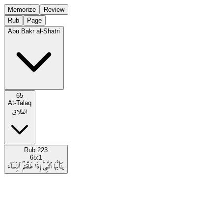
Memorize
Review
Rub
Page
Abu Bakr al-Shatri
65
At-Talaq
الطلاق
Rub
223
65:1
يَـٰٓأَيُّهَا ٱلنَّبِىُّ إِذَا طَلَّقْتُمُ ٱلنِّسَآءَ