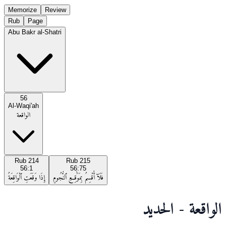
Memorize
Review
Rub
Page
Abu Bakr al-Shatri
56
Al-Waqi'ah
الواقعة
Rub
214
Rub
215
56:1
56:75
فَلَآ أُقْسِمُ بِمَوَٰقِعِ ٱلنُّجُومِ
إِذَا وَقَعَتِ ٱلْوَاقِعَةُ
الواقعة - الحديد