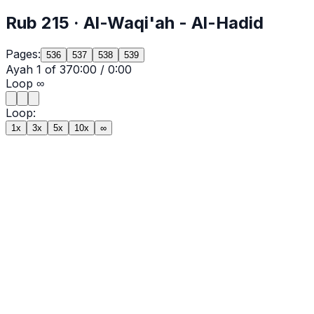
Rub
215
·
Al-Waqi'ah
- Al-Hadid
Pages:
536
537
538
539
Ayah
1
of
37
0:00
/
0:00
Loop
∞
Loop:
1x
3x
5x
10x
∞