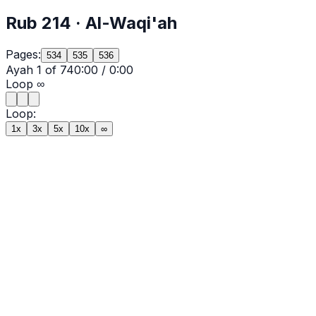
Rub
214
·
Al-Waqi'ah
Pages:
534
535
536
Ayah
1
of
74
0:00
/
0:00
Loop
∞
Loop:
1x
3x
5x
10x
∞