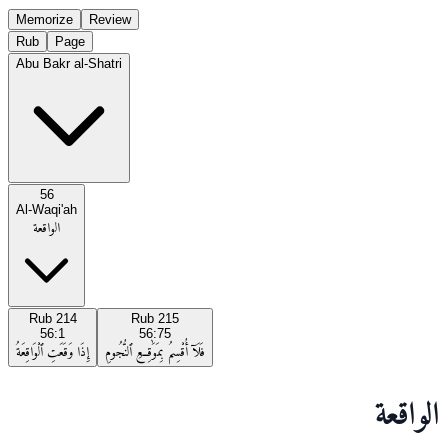
Memorize
Review
Rub
Page
Abu Bakr al-Shatri
56
Al-Waqi'ah
الواقعة
Rub
214
Rub
215
56:1
56:75
فَلَآ أُقْسِمُ بِمَوَٰقِعِ ٱلنُّجُومِ
إِذَا وَقَعَتِ ٱلْوَاقِعَةُ
الواقعة