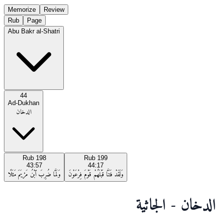
Memorize
Review
Rub
Page
Abu Bakr al-Shatri
44
Ad-Dukhan
الدخان
Rub
198
Rub
199
43:57
44:17
وَلَقَدْ فَتَنَّا قَبْلَهُمْ قَوْمَ فِرْعَوْنَ
وَلَمَّا ضُرِبَ ٱبْنُ مَرْيَمَ مَثَلًا
الدخان - الجاثية