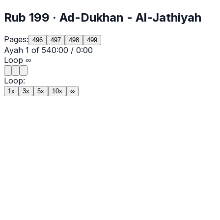
Rub
199
·
Ad-Dukhan
- Al-Jathiyah
Pages:
496
497
498
499
Ayah
1
of
54
0:00
/
0:00
Loop
∞
Loop:
1x
3x
5x
10x
∞