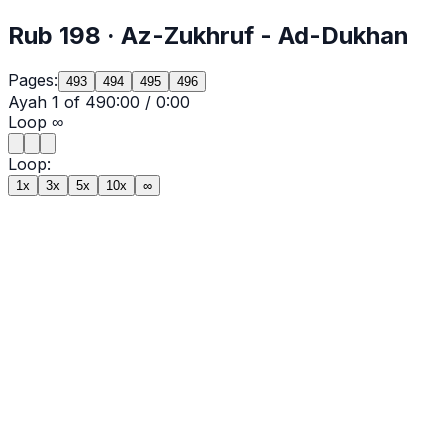
Rub
198
·
Az-Zukhruf
- Ad-Dukhan
Pages:
493
494
495
496
Ayah
1
of
49
0:00
/
0:00
Loop
∞
Loop:
1x
3x
5x
10x
∞