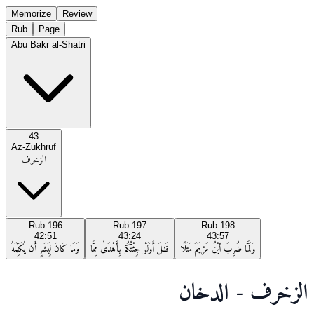
Memorize
Review
Rub
Page
Abu Bakr al-Shatri
43
Az-Zukhruf
الزخرف
Rub
196
Rub
197
Rub
198
42:51
43:24
43:57
وَلَمَّا ضُرِبَ ٱبْنُ مَرْيَمَ مَثَلًا
قَـٰلَ أَوَلَوْ جِئْتُكُم بِأَهْدَىٰ مِمَّا
وَمَا كَانَ لِبَشَرٍ أَن يُكَلِّمَهُ
الزخرف - الدخان