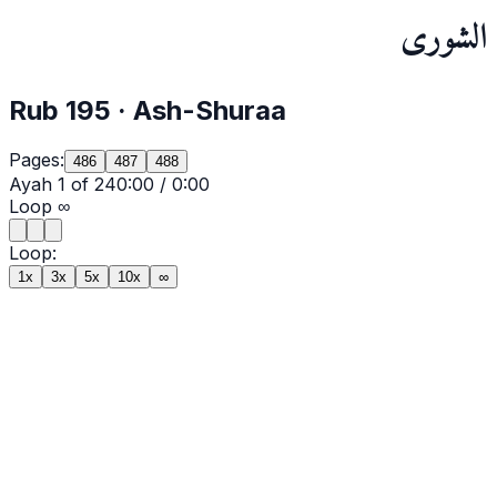
الشورى
Rub
195
·
Ash-Shuraa
Pages:
486
487
488
Ayah
1
of
24
0:00
/
0:00
Loop
∞
Loop:
1x
3x
5x
10x
∞