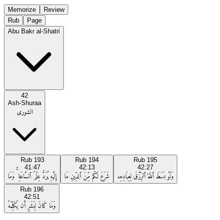
Memorize
Review
Rub
Page
Abu Bakr al-Shatri
42
Ash-Shuraa
الشورى
Rub
193
Rub
194
Rub
195
41:47
42:13
42:27
وَلَوْ بَسَطَ ٱللَّهُ ٱلرِّزْقَ لِعِبَادِهِۦ
شَرَعَ لَكُم مِّنَ ٱلدِّينِ مَا
إِلَيْهِ يُرَدُّ عِلْمُ ٱلسَّاعَةِ ۚ وَمَا
Rub
196
42:51
وَمَا كَانَ لِبَشَرٍ أَن يُكَلِّمَهُ