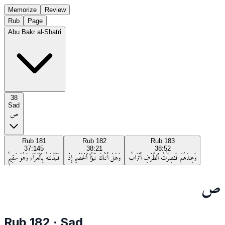
Memorize
Review
Rub
Page
Abu Bakr al-Shatri
38
Sad
ص
Rub
181
Rub
182
Rub
183
37:145
38:21
38:52
وَعِندَهُمْ قَـٰصِرَٰتُ ٱلطَّرْفِ أَتْرَابٌ
وَهَلْ أَتَىٰكَ نَبَؤُا۟ ٱلْخَصْمِ إِذْ
فَنَبَذْنَـٰهُ بِٱلْعَرَآءِ وَهُوَ سَقِيمٌۭ
ص
Rub
182
·
Sad