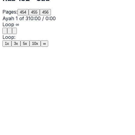
Pages:
454
455
456
Ayah
1
of
31
0:00
/
0:00
Loop
∞
Loop:
1x
3x
5x
10x
∞