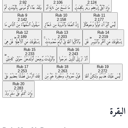
2:92
2:106
2:124
وَإِذِ ٱبْتَلَىٰٓ إِبْرَٰهِـۧمَ رَبُّهُۥ بِكَلِمَـٰتٍۢ
مَا نَنسَخْ مِنْ ءَايَةٍ أَوْ
وَلَقَدْ جَآءَكُم مُّوسَىٰ بِٱلْبَيِّنَـٰتِ ثُمَّ
Rub
9
Rub
10
Rub
11
2:142
2:158
2:177
لَّيْسَ ٱلْبِرَّ أَن تُوَلُّوا۟ وُجُوهَكُمْ
إِنَّ ٱلصَّفَا وَٱلْمَرْوَةَ مِن شَعَآئِرِ
سَيَقُولُ ٱلسُّفَهَآءُ مِنَ ٱلنَّاسِ مَا
Rub
12
Rub
13
Rub
14
2:189
2:203
2:219
يَسْـَٔلُونَكَ عَنِ ٱلْخَمْرِ وَٱلْمَيْسِرِ ۖ قُلْ
وَٱذْكُرُوا۟ ٱللَّهَ فِىٓ أَيَّامٍۢ مَّعْدُودَٰتٍۢ ۚ
يَسْـَٔلُونَكَ عَنِ ٱلْأَهِلَّةِ ۖ قُلْ هِىَ
Rub
15
Rub
16
2:233
2:243
أَلَمْ تَرَ إِلَى ٱلَّذِينَ خَرَجُوا۟
وَٱلْوَٰلِدَٰتُ يُرْضِعْنَ أَوْلَـٰدَهُنَّ حَوْلَيْنِ كَامِلَيْنِ ۖ
Rub
17
Rub
18
Rub
19
2:253
2:263
2:272
لَّيْسَ عَلَيْكَ هُدَىٰهُمْ وَلَـٰكِنَّ ٱللَّهَ
قَوْلٌۭ مَّعْرُوفٌۭ وَمَغْفِرَةٌ خَيْرٌۭ مِّن
تِلْكَ ٱلرُّسُلُ فَضَّلْنَا بَعْضَهُمْ عَلَىٰ
Rub
20
2:283
وَإِن كُنتُمْ عَلَىٰ سَفَرٍۢ وَلَمْ
البقرة