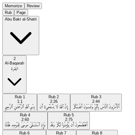
Memorize
Review
Rub
Page
Abu Bakr al-Shatri
2
Al-Baqarah
البقرة
Rub
1
Rub
2
Rub
3
1:1
2:26
2:44
أَتَأْمُرُونَ ٱلنَّاسَ بِٱلْبِرِّ وَتَنسَوْنَ أَنفُسَكُمْ
إِنَّ ٱللَّهَ لَا يَسْتَحْىِۦٓ أَن
بِسْمِ ٱللَّهِ ٱلرَّحْمَـٰنِ ٱلرَّحِيمِ
Rub
4
Rub
5
2:60
2:75
أَفَتَطْمَعُونَ أَن يُؤْمِنُوا۟ لَكُمْ وَقَدْ
وَإِذِ ٱسْتَسْقَىٰ مُوسَىٰ لِقَوْمِهِۦ فَقُلْنَا
Rub
6
Rub
7
Rub
8