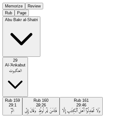
Memorize
Review
Rub
Page
Abu Bakr al-Shatri
29
Al-'Ankabut
العنكبوت
Rub
159
Rub
160
Rub
161
29:1
29:26
29:46
وَلَا تُجَـٰدِلُوٓا۟ أَهْلَ ٱلْكِتَـٰبِ إِلَّا
فَـَٔامَنَ لَهُۥ لُوطٌۭ ۘ وَقَالَ إِنِّى
الٓمٓ