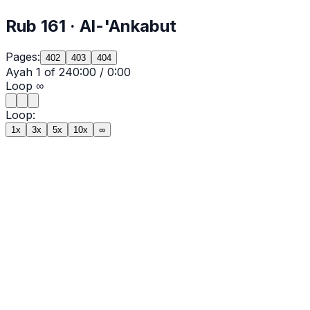
Rub
161
·
Al-'Ankabut
Pages:
402
403
404
Ayah
1
of
24
0:00
/
0:00
Loop
∞
Loop:
1x
3x
5x
10x
∞