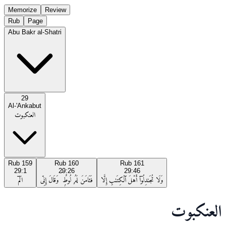
Memorize
Review
Rub
Page
Abu Bakr al-Shatri
29
Al-'Ankabut
العنكبوت
Rub
159
Rub
160
Rub
161
29:1
29:26
29:46
وَلَا تُجَـٰدِلُوٓا۟ أَهْلَ ٱلْكِتَـٰبِ إِلَّا
فَـَٔامَنَ لَهُۥ لُوطٌۭ ۘ وَقَالَ إِنِّى
الٓمٓ
العنكبوت