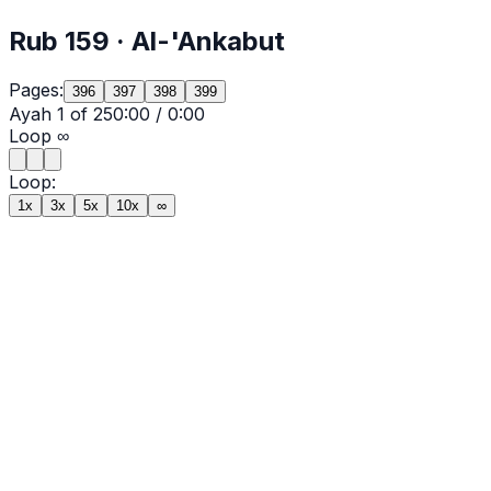
Rub
159
·
Al-'Ankabut
Pages:
396
397
398
399
Ayah
1
of
25
0:00
/
0:00
Loop
∞
Loop:
1x
3x
5x
10x
∞