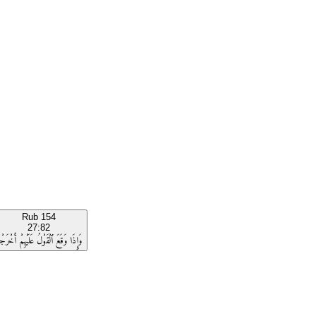
Rub
154
27:82
وَإِذَا وَقَعَ ٱلْقَوْلُ عَلَيْهِمْ أَخْرَجْن