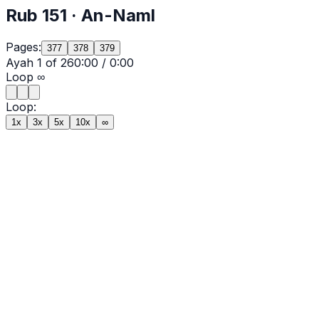
Rub
151
·
An-Naml
Pages:
377
378
379
Ayah
1
of
26
0:00
/
0:00
Loop
∞
Loop:
1x
3x
5x
10x
∞