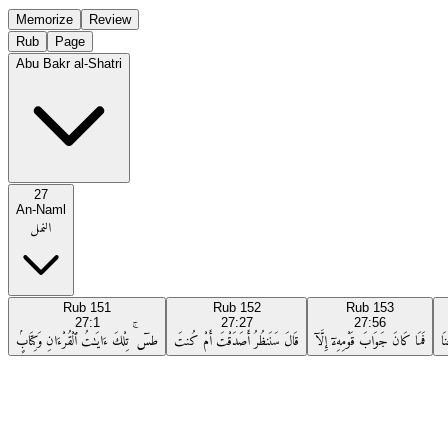
Memorize
Review
Rub
Page
Abu Bakr al-Shatri
27
An-Naml
النمل
Rub
151
Rub
152
Rub
153
27:1
27:27
27:56
َا
فَمَا كَانَ جَوَابَ قَوْمِهِۦٓ إِلَّآ
قَالَ سَنَنظُرُ أَصَدَقْتَ أَمْ كُنتَ
طسٓ ۚ تِلْكَ ءَايَـٰتُ ٱلْقُرْءَانِ وَكِتَابٍۢ