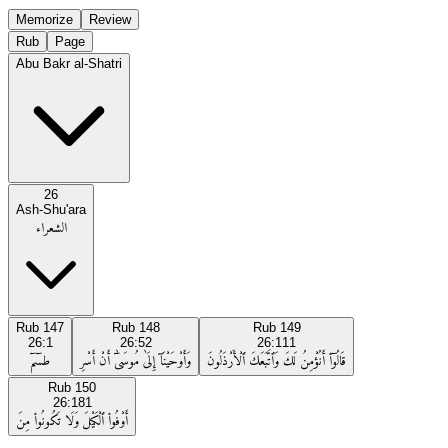
Memorize
Review
Rub
Page
Abu Bakr al-Shatri
26
Ash-Shu'ara
الشعراء
Rub
147
Rub
148
Rub
149
26:1
26:52
26:111
قَالُوٓا۟ أَنُؤْمِنُ لَكَ وَٱتَّبَعَكَ ٱلْأَرْذَلُونَ
وَأَوْحَيْنَآ إِلَىٰ مُوسَىٰٓ أَنْ أَسْرِ
طسٓمٓ
Rub
150
26:181
أَوْفُوا۟ ٱلْكَيْلَ وَلَا تَكُونُوا۟ مِنَ