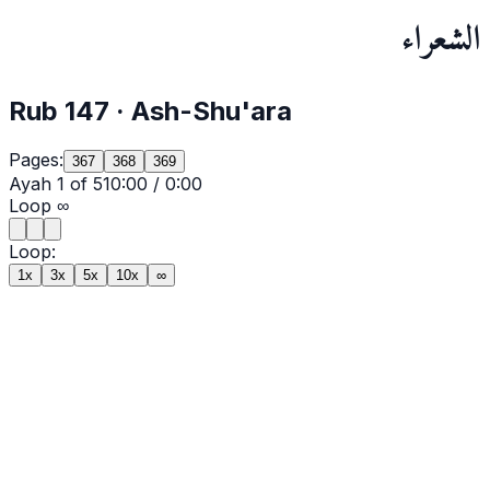
الشعراء
Rub
147
·
Ash-Shu'ara
Pages:
367
368
369
Ayah
1
of
51
0:00
/
0:00
Loop
∞
Loop:
1x
3x
5x
10x
∞