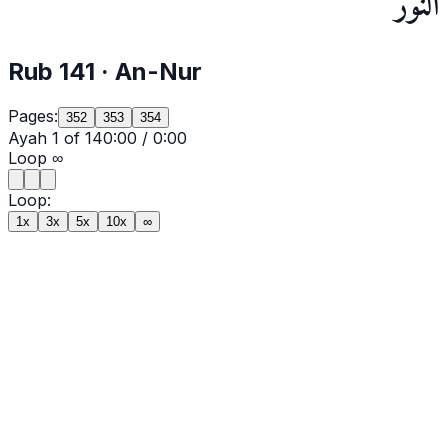
النور
Rub
141
·
An-Nur
Pages:
352
353
354
Ayah
1
of
14
0:00
/
0:00
Loop
∞
Loop:
1x
3x
5x
10x
∞