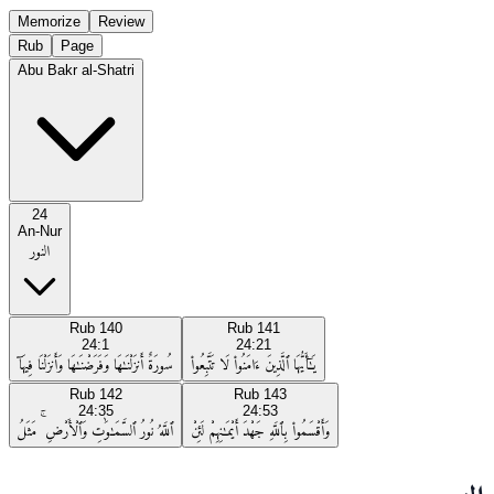
Memorize
Review
Rub
Page
Abu Bakr al-Shatri
24
An-Nur
النور
Rub
140
Rub
141
24:1
24:21
يَـٰٓأَيُّهَا ٱلَّذِينَ ءَامَنُوا۟ لَا تَتَّبِعُوا۟
سُورَةٌ أَنزَلْنَـٰهَا وَفَرَضْنَـٰهَا وَأَنزَلْنَا فِيهَآ
Rub
142
Rub
143
24:35
24:53
وَأَقْسَمُوا۟ بِٱللَّهِ جَهْدَ أَيْمَـٰنِهِمْ لَئِنْ
ٱللَّهُ نُورُ ٱلسَّمَـٰوَٰتِ وَٱلْأَرْضِ ۚ مَثَلُ