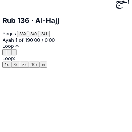
الحج
Rub
136
·
Al-Hajj
Pages:
339
340
341
Ayah
1
of
19
0:00
/
0:00
Loop
∞
Loop:
1x
3x
5x
10x
∞