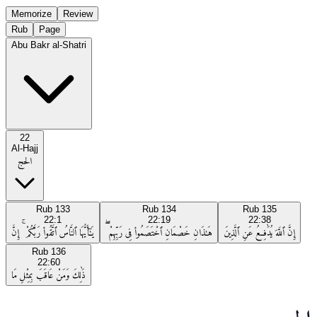
Memorize
Review
Rub
Page
Abu Bakr al-Shatri
22
Al-Hajj
الحج
Rub
133
Rub
134
Rub
135
22:1
22:19
22:38
إِنَّ ٱللَّهَ يُدَٰفِعُ عَنِ ٱلَّذِينَ
هَـٰذَانِ خَصْمَانِ ٱخْتَصَمُوا۟ فِى رَبِّهِمْ ۖ
يَـٰٓأَيُّهَا ٱلنَّاسُ ٱتَّقُوا۟ رَبَّكُمْ ۚ إِنَّ
Rub
136
22:60
ذَٰلِكَ وَمَنْ عَاقَبَ بِمِثْلِ مَا