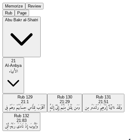
Memorize
Review
Rub
Page
Abu Bakr al-Shatri
21
Al-Anbya
الأنبياء
Rub
129
Rub
130
Rub
131
21:1
21:29
21:51
وَلَقَدْ ءَاتَيْنَآ إِبْرَٰهِيمَ رُشْدَهُۥ مِن
وَمَن يَقُلْ مِنْهُمْ إِنِّىٓ إِلَـٰهٌۭ
ٱقْتَرَبَ لِلنَّاسِ حِسَابُهُمْ وَهُمْ فِى
Rub
132
21:83
وَأَيُّوبَ إِذْ نَادَىٰ رَبَّهُۥٓ أَنِّى