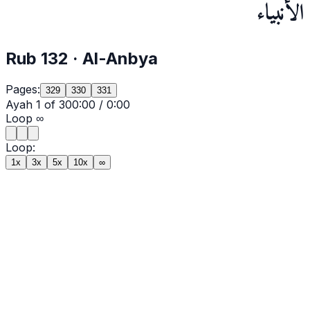
الأنبياء
Rub
132
·
Al-Anbya
Pages:
329
330
331
Ayah
1
of
30
0:00
/
0:00
Loop
∞
Loop:
1x
3x
5x
10x
∞