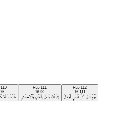
b
110
Rub
111
Rub
112
:75
16:90
16:111
يَوْمَ تَأْتِى كُلُّ نَفْسٍۢ تُجَـٰدِلُ
إِنَّ ٱللَّهَ يَأْمُرُ بِٱلْعَدْلِ وَٱلْإِحْسَـٰنِ
ضَرَبَ ٱللَّهُ مَثَلًا