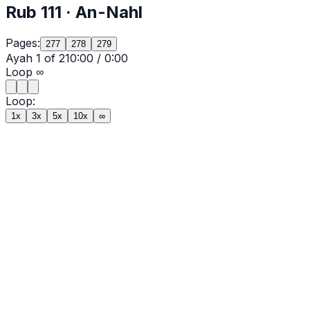
Rub
111
·
An-Nahl
Pages:
277
278
279
Ayah
1
of
21
0:00
/
0:00
Loop
∞
Loop:
1x
3x
5x
10x
∞