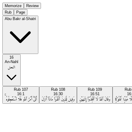
Memorize
Review
Rub
Page
Abu Bakr al-Shatri
16
An-Nahl
النحل
Rub
107
Rub
108
Rub
109
Ru
16:1
16:30
16:51
16
 عَبْدًۭا مَّمْلُوكًۭا
وَقَالَ ٱللَّهُ لَا تَتَّخِذُوٓا۟ إِلَـٰهَيْنِ
وَقِيلَ لِلَّذِينَ ٱتَّقَوْا۟ مَاذَآ أَنزَلَ
أَتَىٰٓ أَمْرُ ٱللَّهِ فَلَا تَسْتَعْجِلُوهُ ۚ