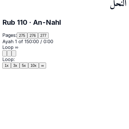
النحل
Rub
110
·
An-Nahl
Pages:
275
276
277
Ayah
1
of
15
0:00
/
0:00
Loop
∞
Loop:
1x
3x
5x
10x
∞