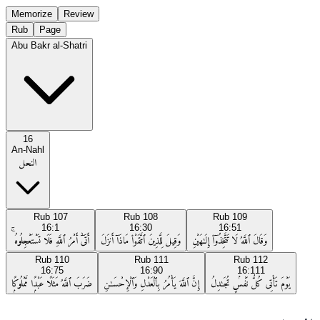
Memorize
Review
Rub
Page
Abu Bakr al-Shatri
16
An-Nahl
النحل
Rub
107
Rub
108
Rub
109
16:1
16:30
16:51
وَقَالَ ٱللَّهُ لَا تَتَّخِذُوٓا۟ إِلَـٰهَيْنِ
وَقِيلَ لِلَّذِينَ ٱتَّقَوْا۟ مَاذَآ أَنزَلَ
أَتَىٰٓ أَمْرُ ٱللَّهِ فَلَا تَسْتَعْجِلُوهُ ۚ
Rub
110
Rub
111
Rub
112
16:75
16:90
16:111
يَوْمَ تَأْتِى كُلُّ نَفْسٍۢ تُجَـٰدِلُ
إِنَّ ٱللَّهَ يَأْمُرُ بِٱلْعَدْلِ وَٱلْإِحْسَـٰنِ
ضَرَبَ ٱللَّهُ مَثَلًا عَبْدًۭا مَّمْلُوكًۭا