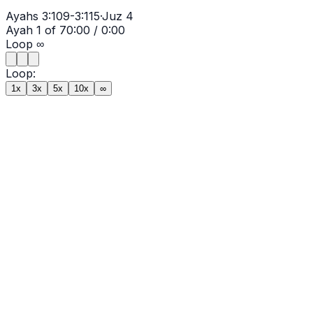
Ayahs
3:109-3:115
·
Juz
4
Ayah
1
of
7
0:00
/
0:00
Loop
∞
Loop:
1x
3x
5x
10x
∞