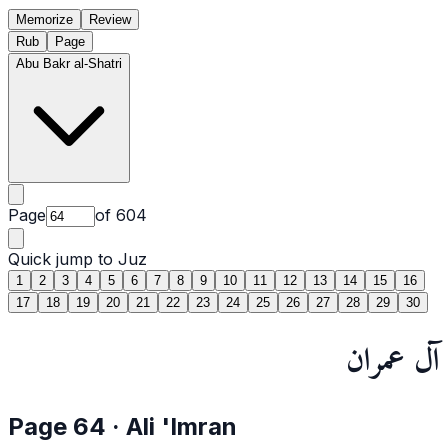
Memorize
Review
Rub
Page
Abu Bakr al-Shatri
Page
of
604
Quick jump to Juz
1
2
3
4
5
6
7
8
9
10
11
12
13
14
15
16
17
18
19
20
21
22
23
24
25
26
27
28
29
30
آل عمران
Page
64
·
Ali 'Imran