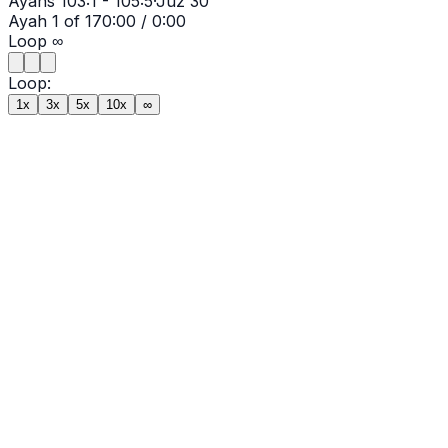
Ayahs
103:1 - 105:5
·
Juz
30
Ayah
1
of
17
0:00
/
0:00
Loop
∞
Loop:
1x
3x
5x
10x
∞