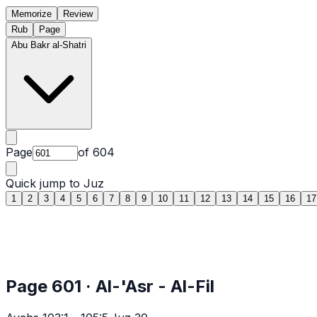
Memorize
Review
Rub
Page
Abu Bakr al-Shatri
Page
of
604
Quick jump to Juz
1
2
3
4
5
6
7
8
9
10
11
12
13
14
15
16
17
Page
601
·
Al-'Asr
- Al-Fil