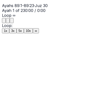
Ayahs
89:1-89:23
·
Juz
30
Ayah
1
of
23
0:00
/
0:00
Loop
∞
Loop:
1x
3x
5x
10x
∞