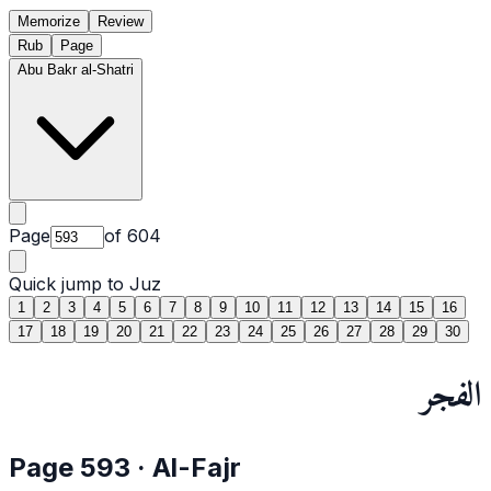
Memorize
Review
Rub
Page
Abu Bakr al-Shatri
Page
of
604
Quick jump to Juz
1
2
3
4
5
6
7
8
9
10
11
12
13
14
15
16
17
18
19
20
21
22
23
24
25
26
27
28
29
30
الفجر
Page
593
·
Al-Fajr