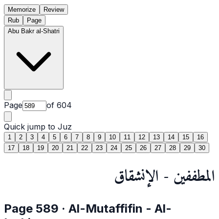
Memorize
Review
Rub
Page
Abu Bakr al-Shatri
Page
of
604
Quick jump to Juz
1
2
3
4
5
6
7
8
9
10
11
12
13
14
15
16
17
18
19
20
21
22
23
24
25
26
27
28
29
30
المطففين - الإنشقاق
Page
589
·
Al-Mutaffifin
- Al-