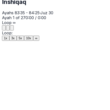
Inshiqaq
Ayahs
83:35 - 84:25
·
Juz
30
Ayah
1
of
27
0:00
/
0:00
Loop
∞
Loop:
1x
3x
5x
10x
∞