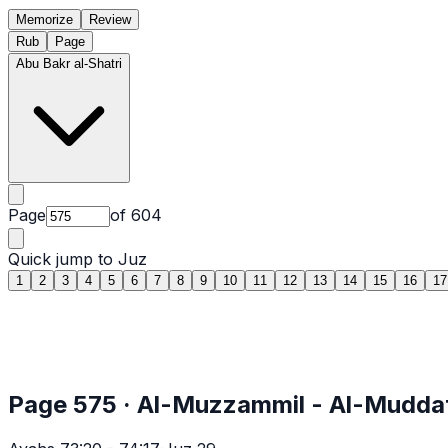
Memorize
Review
Rub
Page
Abu Bakr al-Shatri
Page
of
604
Quick jump to Juz
1
2
3
4
5
6
7
8
9
10
11
12
13
14
15
16
17
Page
575
·
Al-Muzzammil
- Al-Muddat