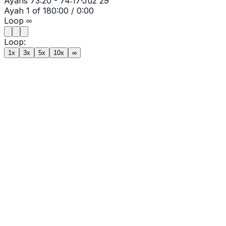
Ayahs
73:20 - 74:17
·
Juz
29
Ayah
1
of
18
0:00
/
0:00
Loop
∞
Loop:
1x
3x
5x
10x
∞