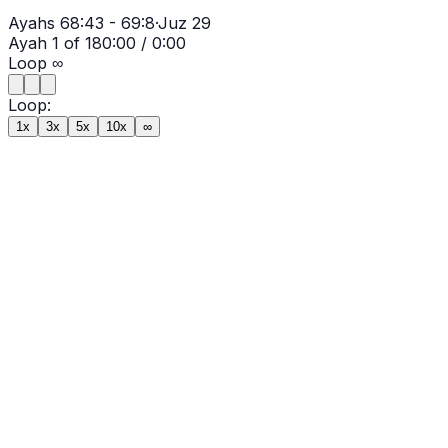
Ayahs
68:43 - 69:8
·
Juz
29
Ayah
1
of
18
0:00
/
0:00
Loop
∞
Loop:
1x
3x
5x
10x
∞