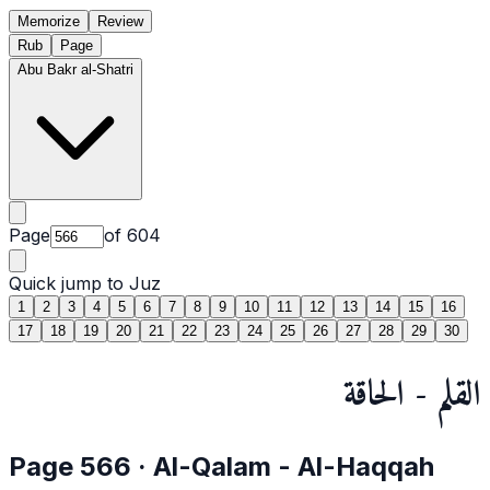
Memorize
Review
Rub
Page
Abu Bakr al-Shatri
Page
of
604
Quick jump to Juz
1
2
3
4
5
6
7
8
9
10
11
12
13
14
15
16
17
18
19
20
21
22
23
24
25
26
27
28
29
30
القلم - الحاقة
Page
566
·
Al-Qalam
- Al-Haqqah