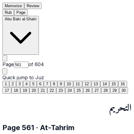
Memorize
Review
Rub
Page
Abu Bakr al-Shatri
Page
of
604
Quick jump to Juz
1
2
3
4
5
6
7
8
9
10
11
12
13
14
15
16
17
18
19
20
21
22
23
24
25
26
27
28
29
30
التحريم
Page
561
·
At-Tahrim