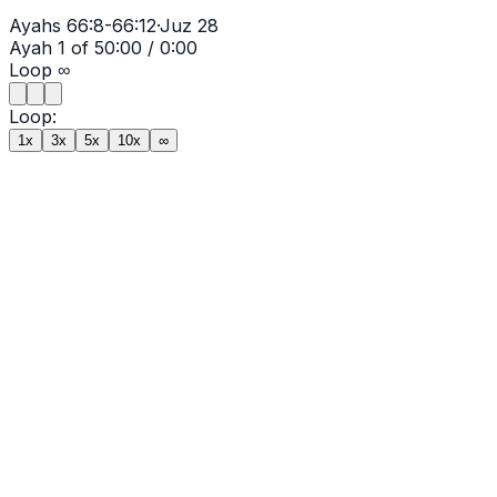
Ayahs
66:8-66:12
·
Juz
28
Ayah
1
of
5
0:00
/
0:00
Loop
∞
Loop:
1x
3x
5x
10x
∞